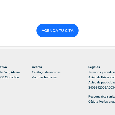
AGENDA TU CITA
ativa
Acerca
Legales
to 525, Álvaro
Catálogo de vacunas
Términos y condici
600 Ciudad de
Vacunas humanas
Aviso de Privacida
Aviso de publicid
2409142002A003
Responsable sanit
Cédula Profesiona