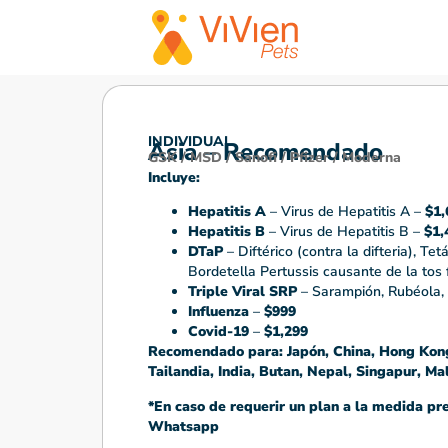
INDIVIDUAL
Asia – Recomendado
GSK / MSD / Sanofi / Pfizer / Moderna
Incluye:
Hepatitis A
– Virus de Hepatitis A –
$1,
Hepatitis B
– Virus de Hepatitis B –
$1,
DTaP
– Diftérico (contra la difteria), Tet
Bordetella Pertussis causante de la tos 
Triple Viral SRP
– Sarampión, Rubéola, 
Influenza
–
$999
Covid-19
–
$1,299
Recomendado para: Japón, China, Hong Kon
Tailandia, India, Butan, Nepal, Singapur, Mal
*En caso de requerir un plan a la medida pre
Whatsapp