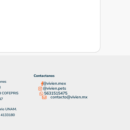
Contactanos
ones
@vivien.mex
d
@vivien.pets
5631515475
ad COFEPRIS
contacto@vivien.mx
47
ario UNAM.
l 4133180