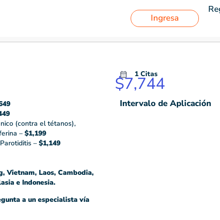
Reg
Ingresa
1 Citas
$
7,744
Intervalo de Aplicación
649
449
ánico (contra el tétanos),
ferina –
$1,199
Parotiditis –
$1,149
g, Vietnam, Laos, Cambodia,
asia e Indonesia.
gunta a un especialista vía