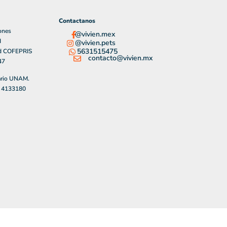
Contactanos
ones
@vivien.mex
d
@vivien.pets
5631515475
ad COFEPRIS
contacto@vivien.mx
47
ario UNAM.
l 4133180