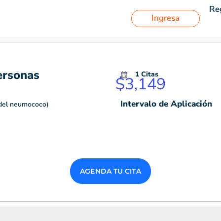
Reg
Ingresa
ersonas
1 Citas
$
3,149
Intervalo de Aplicación
 del neumococo)
AGENDA TU CITA